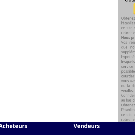
Obtenez
l'établi
ce site 
retirer
Nous pr
Vos ren
que nou
supplé
hypothé
lesquels
service
possibl
courtie
vous ave
ou la d
veuillez
Confiden
au bas d
Obtenez
l'établi
ce site 
retirer
Acheteurs
Vendeurs