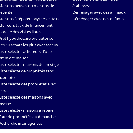
Maisons neuves ou maisons de
établissez
revente
Déménager avec des animaux
Maisons à réparer : Mythes et faits
Déménager avec des enfants
Meilleurs taux de financement
Horaire des visites libres
Prêt hypothécaire pré-autorisé
Les 10 achats les plus avantageux
Liste sélecte - acheteurs d'une
première maison
Liste sélecte - maisons de prestige
Liste sélecte de propriétés sans
acompte
Liste sélecte des propriétés avec
terrain
Liste sélecte des maisons avec
piscine
Liste sélecte - maisons à réparer
Tour de propriétés du dimanche
Recherche inter-agences