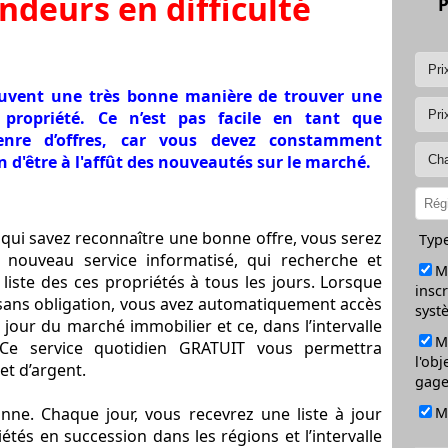
ndeurs en difficulté
P
ouvent une très bonne manière de trouver une
propriété. Ce n’est pas facile en tant que
genre d’offres, car vous devez constamment
 d'être à l'affût des nouveautés sur le marché.
 qui savez reconnaître une bonne offre, vous serez
Type
n nouveau service informatisé, qui recherche et
M
iste des ces propriétés à tous les jours. Lorsque
inscr
t sans obligation, vous avez automatiquement accès
syst
à jour du marché immobilier et ce, dans l’intervalle
M
Ce service quotidien GRATUIT vous permettra
l'obj
t d’argent.
gage
nne. Chaque jour, vous recevrez une liste à jour
M
tés en succession dans les régions et l’intervalle