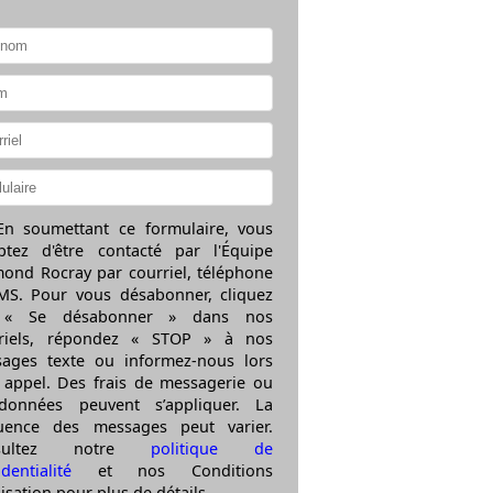
n soumettant ce formulaire, vous
ptez d'être contacté par l'Équipe
ond Rocray par courriel, téléphone
MS. Pour vous désabonner, cliquez
 « Se désabonner » dans nos
rriels, répondez « STOP » à nos
ages texte ou informez-nous lors
 appel. Des frais de messagerie ou
données peuvent s’appliquer. La
uence des messages peut varier.
nsultez notre
politique de
dentialité
et nos Conditions
lisation pour plus de détails.