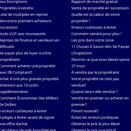
Nos Inscriptions
Rapport de marché gratuit
Propriétés à vendre
Vente de propriété en succession
Liste de multiplex en reprise
Quelle est la valeur de votre
Rencontre premiers acheteurs
propriété ?
Succession
Erreurs coûteuses à éviter
Accès V.I.P. aux nouveautés
Comment vendre pour plus !
Reprises de finance et vendeurs en
Les prix dans votre zone
difficulté
11 Choses À Savoir Afin De Passer
Ne payez plus de loyer à votre
L’Inspection
propriétaire
Divorce: ce que vous devez savoir.
Comment acheter une propriété
27 trucs
avec 0$ Comptant!!
À vendre par le propriétaire
Achat d'une plus grande propriété
Votre propriété ne s'est pas
Attention aux 13 coûts
vendue?
supplémentaires
Quand sera-t-elle vendue ?
Comment Économiser Des Milliers
Vendre en premier ou acheter en
De Dollars
premier?
6 erreurs coûteuses à éviter
Parent esseulé?
9 pièges à éviter avant de signer
Évitez les erreurs juridiques
une offre dachat
Obtenez le prix le plus élevé
Calculateur de prêt hypothécaire
Obtenez le prix que VOUS