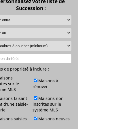
ersonnalisez votre liste de
Succession :
s de propriété à inclure :
aisons
Maisons à
ites sur le
rénover
ème MLS
aisons faisant
Maisons non
et d'une saisie-
inscrites sur le
rie
système MLS
aisons saisies
Maisons neuves