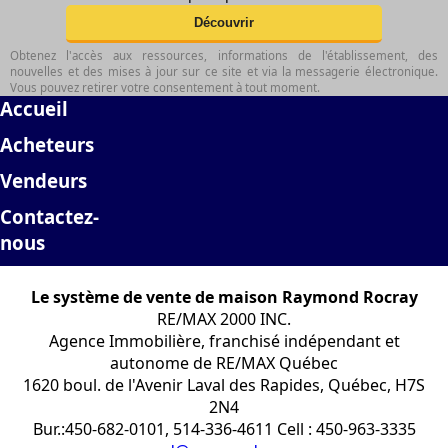
Obtenez l'accès aux ressources, informations de l'établissement, des
nouvelles et des mises à jour sur ce site et via la messagerie électronique.
Vous pouvez retirer votre consentement à tout moment.
Accueil
Acheteurs
Vendeurs
Contactez-
nous
Le système de vente de maison Raymond Rocray
RE/MAX 2000 INC.
Agence Immobilière, franchisé indépendant et
autonome de RE/MAX Québec
1620 boul. de l'Avenir Laval des Rapides, Québec, H7S
2N4
Bur.:450-682-0101, 514-336-4611 Cell : 450-963-3335